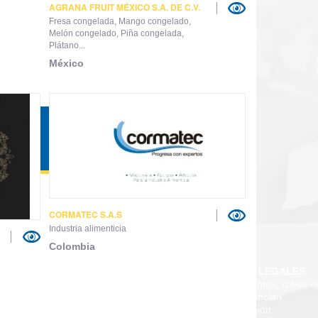
AGRANA FRUIT MÉXICO S.A. DE C.V.
Fresa congelada, Mango congelado,
Melón congelado, Piña congelada,
Plátano...
México
CORMATEC S.A.S
Industria alimenticia
Colombia
TÉRMINOS LEGALES
AICO no es responsable por negocios fraudulentos, robos et
se anuncian
están afiliadas a la Cámara de Comercio de su región.