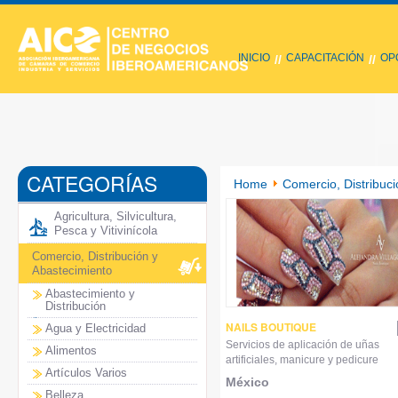
INICIO
CAPACITACIÓN
OP
//
//
CATEGORÍAS
Home
Comercio, Distribuci
Agricultura, Silvicultura,
Pesca y Vitivinícola
Comercio, Distribución y
Abastecimiento
Abastecimiento y
Distribución
NAILS BOUTIQUE
Agua y Electricidad
Servicios de aplicación de uñas
Alimentos
artificiales, manicure y pedicure
Artículos Varios
México
Belleza