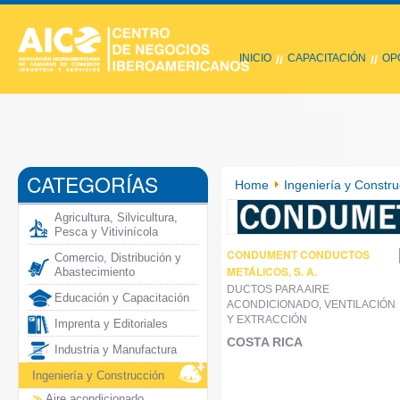
INICIO
CAPACITACIÓN
OP
//
//
CATEGORÍAS
Home
Ingeniería y Constru
Agricultura, Silvicultura,
Pesca y Vitivinícola
CONDUMENT CONDUCTOS
Comercio, Distribución y
METÁLICOS, S. A.
Abastecimiento
DUCTOS PARA AIRE
Educación y Capacitación
ACONDICIONADO, VENTILACIÓN
Y EXTRACCIÓN
Imprenta y Editoriales
COSTA RICA
Industria y Manufactura
Ingeniería y Construcción
Aire acondicionado