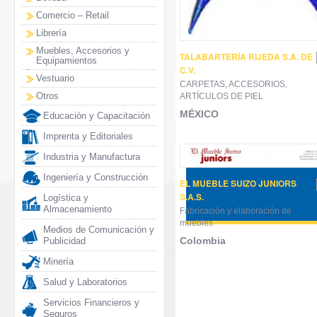
Comercio – Retail
Librería
Muebles, Accesorios y
TALABARTERÍA RIJEDA S.A. DE
Equipamientos
C.V.
Vestuario
CARPETAS, ACCESORIOS,
Otros
ARTÍCULOS DE PIEL
MÉXICO
Educación y Capacitación
Imprenta y Editoriales
Industria y Manufactura
Ingeniería y Construcción
EL MUEBLE SUIZO JUNIORS
S.A.S.
Logística y
Almacenamiento
Fabricación y elaboración de
muebles
Medios de Comunicación y
Colombia
Publicidad
Minería
Salud y Laboratorios
Servicios Financieros y
Seguros