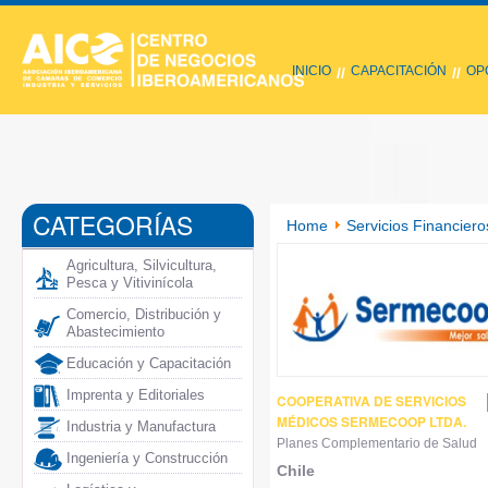
INICIO
CAPACITACIÓN
OP
//
//
CATEGORÍAS
Home
Servicios Financier
Agricultura, Silvicultura,
Pesca y Vitivinícola
Comercio, Distribución y
Abastecimiento
Educación y Capacitación
Imprenta y Editoriales
COOPERATIVA DE SERVICIOS
MÉDICOS SERMECOOP LTDA.
Industria y Manufactura
Planes Complementario de Salud
Ingeniería y Construcción
Chile