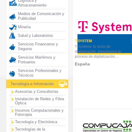
Logística y
Almacenamiento
Medios de Comunicación y
Publicidad
Minería
Salud y Laboratorios
T-SYSTEM
Servicios Financieros y
T-Systems: tu socio de
Seguros
digitalización. Impulsamos tu
proceso de digitalización....
Servicios Marítimos y
Portuarios
España
Servicios Profesionales y
Técnicos
Tecnología e Información
Asesorías y Consultorías
Instalación de Redes y Fibra
Óptica
Insumos Computacionales y
Fotocopia
Tecnología y Electrónica
Tecnologías de la