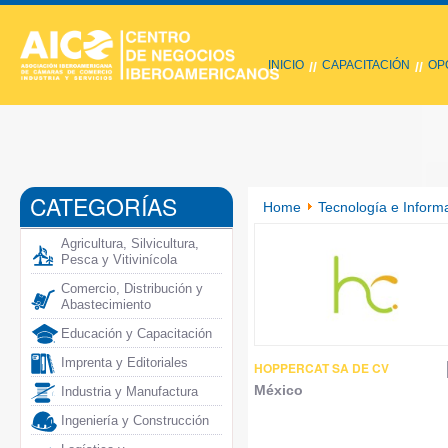
INICIO
CAPACITACIÓN
OP
//
//
CATEGORÍAS
Home
Tecnología e Inform
Agricultura, Silvicultura,
Pesca y Vitivinícola
Comercio, Distribución y
Abastecimiento
Educación y Capacitación
Imprenta y Editoriales
HOPPERCAT SA DE CV
México
Industria y Manufactura
Ingeniería y Construcción