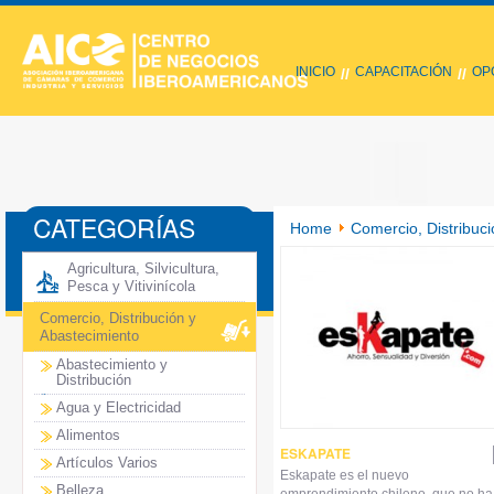
INICIO
CAPACITACIÓN
OP
//
//
CATEGORÍAS
Home
Comercio, Distribuci
Agricultura, Silvicultura,
Pesca y Vitivinícola
Comercio, Distribución y
Abastecimiento
Abastecimiento y
Distribución
Agua y Electricidad
Alimentos
ESKAPATE
Artículos Varios
Eskapate es el nuevo
Belleza
emprendimiento chileno, que no ha