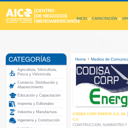
INICIO
CAPACITACIÓN
OP
//
//
CATEGORÍAS
Home
Medios de Comunicac
Agricultura, Silvicultura,
Pesca y Vitivinícola
Comercio, Distribución y
Abastecimiento
Educación y Capacitación
Imprenta y Editoriales
Industria y Manufactura
CODISA CORP ENERGY, S.A. DE
C.V.
Ingeniería y Construcción
CONSTRUCCION, SUMINISTRO Y