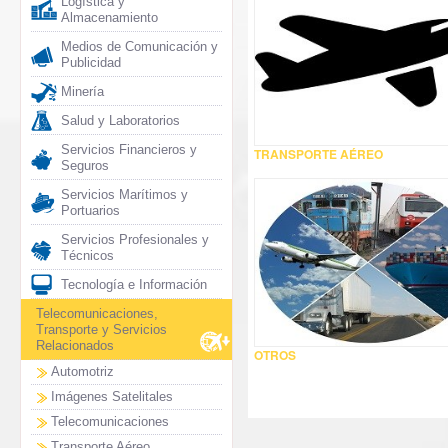
Logística y
Almacenamiento
Medios de Comunicación y
Publicidad
Minería
Salud y Laboratorios
Servicios Financieros y
TRANSPORTE AÉREO
Seguros
Servicios Marítimos y
Portuarios
Servicios Profesionales y
Técnicos
Tecnología e Información
Telecomunicaciones,
Transporte y Servicios
Relacionados
OTROS
Automotriz
Imágenes Satelitales
Telecomunicaciones
Transporte Aéreo