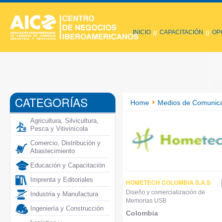
INICIO
CAPACITACIÓN
OP
//
//
CATEGORÍAS
Home
Medios de Comunicac
Agricultura, Silvicultura,
Pesca y Vitivinícola
Comercio, Distribución y
Abastecimiento
Educación y Capacitación
Imprenta y Editoriales
HOMETECH COLOMBIA S.A.S
Diseño y comercialización de
Industria y Manufactura
Memorias USB
Ingeniería y Construcción
Colombia