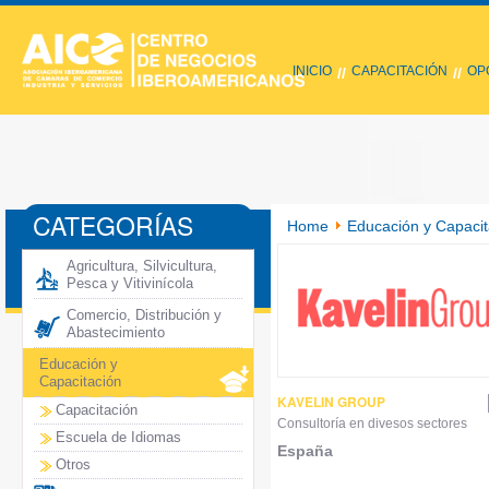
INICIO
CAPACITACIÓN
OP
//
//
CATEGORÍAS
Home
Educación y Capacit
Agricultura, Silvicultura,
Pesca y Vitivinícola
Comercio, Distribución y
Abastecimiento
Educación y
Capacitación
KAVELIN GROUP
Capacitación
Consultoría en divesos sectores
Escuela de Idiomas
España
Otros