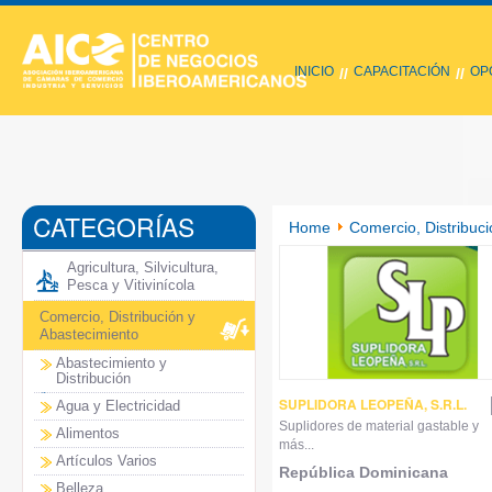
INICIO
CAPACITACIÓN
OP
//
//
CATEGORÍAS
Home
Comercio, Distribuci
Agricultura, Silvicultura,
Pesca y Vitivinícola
Comercio, Distribución y
Abastecimiento
Abastecimiento y
Distribución
SUPLIDORA LEOPEÑA, S.R.L.
Agua y Electricidad
Suplidores de material gastable y
Alimentos
más...
Artículos Varios
República Dominicana
Belleza