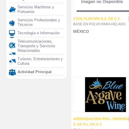
Servicios Marítimos y
Portuarios
COOL FLAVORS S.A. DE C.V.
Servicios Profesionales y
BASE EN POLVO PARA HELADO
Técnicos
MÉXICO
Tecnología e Información
Telecomunicaciones,
Transporte y Servicios
Relacionados
Turismo, Entretenimiento y
Cultura
Actividad Principal
ARRENDADORA PRO - PARKING
S. DE R.L. DE C.V.