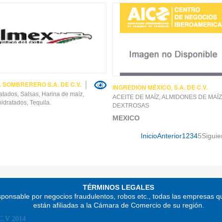
 SOMBRERERO S.A. DE C.V.
INGREDION MÉXICO, S.A. DE C.V.
latados, Salsas, Harina de maíz,
ACEITE DE MAÍZ, ALMIDONES DE MAÍZ
idratados, Tequila.
DEXTROSAS
MEXICO
Inicio
Anterior
1
2
3
4
5
Siguie
TÉRMINOS LEGALES
ponsable por negocios fraudulentos, robos etc., todas las empresas q
están afiliadas a la Cámara de Comercio de su región.
 C.V 2014