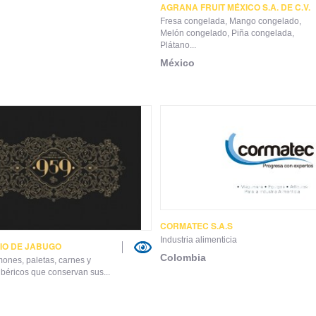
AGRANA FRUIT MÉXICO S.A. DE C.V.
Fresa congelada, Mango congelado,
Melón congelado, Piña congelada,
Plátano...
México
CORMATEC S.A.S
Industria alimenticia
IO DE JABUGO
Colombia
ones, paletas, carnes y
béricos que conservan sus...