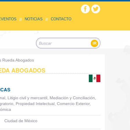
 EVENTOS
NOTICIAS
CONTACTO
//
//
s Rueda Abogados
EDA ABOGADOS
ICAS
nal, Litigio civil y mercantil, Mediación y Conciliación,
gratorio, Propiedad Intelectual, Comercio Exterior,
nómica
Ciudad de México