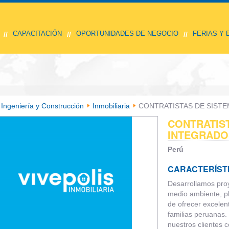
CAPACITACIÓN
OPORTUNIDADES DE NEGOCIO
FERIAS Y
//
//
//
Ingeniería y Construcción
Inmobiliaria
CONTRATISTAS DE SISTE
CONTRATIS
INTEGRADOS
Perú
CARACTERÍST
Desarrollamos pro
medio ambiente, pla
de ofrecer excelen
familias peruanas
nuestros clientes 