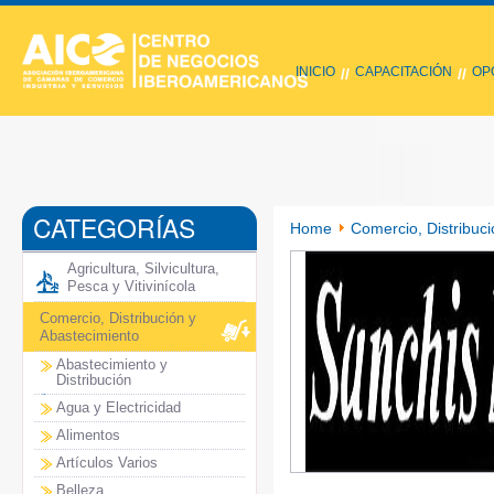
INICIO
CAPACITACIÓN
OP
//
//
CATEGORÍAS
Home
Comercio, Distribuci
Agricultura, Silvicultura,
Pesca y Vitivinícola
Comercio, Distribución y
Abastecimiento
Abastecimiento y
Distribución
Agua y Electricidad
Alimentos
Artículos Varios
Belleza