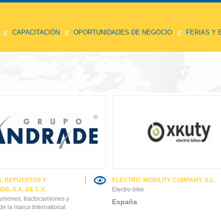
CAPACITACIÓN
OPORTUNIDADES DE NEGOCIO
FERIAS Y
//
//
//
, REPUESTOS Y
ELECTRIC MOBILITY COMPANY, S.L.
S, S.A. DE C.V.
Electro-bike
amiones, tractocamiones y
España
e la marca International