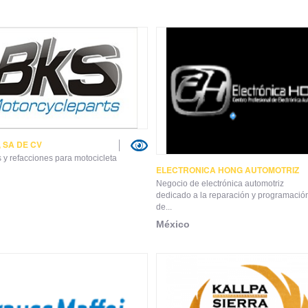
 SA DE CV
 y refacciones para motocicleta
ELECTRONICA HONG AUTOMOTRIZ
Negocio de electrónica automotriz
dedicado a la reparación y programació
de...
México