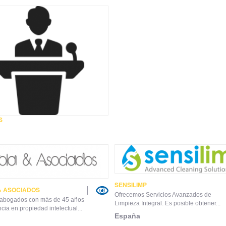
S
SENSILIMP
& ASOCIADOS
Ofrecemos Servicios Avanzados de
 abogados con más de 45 años
Limpieza Integral. Es posible obtener...
cia en propiedad intelectual...
España