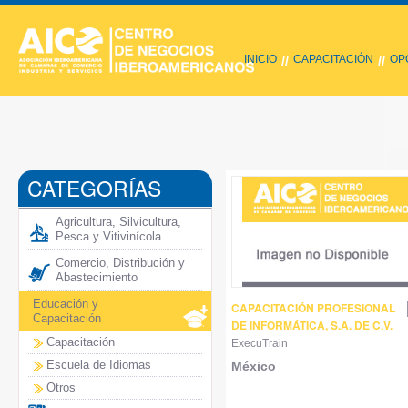
INICIO
CAPACITACIÓN
OP
//
//
CATEGORÍAS
Agricultura, Silvicultura,
Pesca y Vitivinícola
Comercio, Distribución y
Abastecimiento
Educación y
CAPACITACIÓN PROFESIONAL
Capacitación
DE INFORMÁTICA, S.A. DE C.V.
Capacitación
ExecuTrain
Escuela de Idiomas
México
Otros