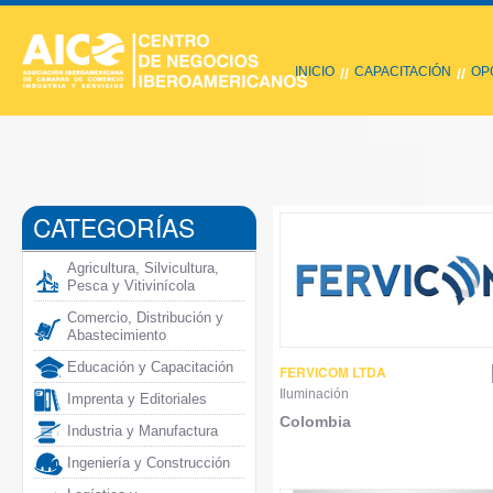
INICIO
CAPACITACIÓN
OP
//
//
CATEGORÍAS
Agricultura, Silvicultura,
Pesca y Vitivinícola
Comercio, Distribución y
Abastecimiento
Educación y Capacitación
FERVICOM LTDA
Iluminación
Imprenta y Editoriales
Colombia
Industria y Manufactura
Ingeniería y Construcción