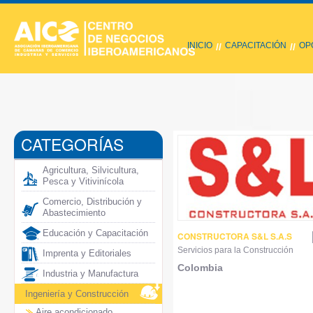
INICIO
CAPACITACIÓN
OP
//
//
CATEGORÍAS
Agricultura, Silvicultura,
Pesca y Vitivinícola
Comercio, Distribución y
Abastecimiento
Educación y Capacitación
CONSTRUCTORA S&L S.A.S
Servicios para la Construcción
Imprenta y Editoriales
Colombia
Industria y Manufactura
Ingeniería y Construcción
Aire acondicionado