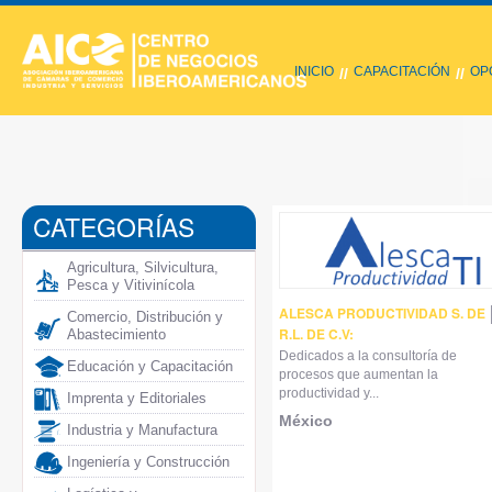
INICIO
CAPACITACIÓN
OP
//
//
CATEGORÍAS
Agricultura, Silvicultura,
Pesca y Vitivinícola
ALESCA PRODUCTIVIDAD S. DE
Comercio, Distribución y
R.L. DE C.V:
Abastecimiento
Dedicados a la consultoría de
Educación y Capacitación
procesos que aumentan la
productividad y...
Imprenta y Editoriales
México
Industria y Manufactura
Ingeniería y Construcción