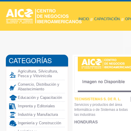
INICIO
CAPACITACIÓN
OP
//
//
CATEGORÍAS
Agricultura, Silvicultura,
Pesca y Vitivinícola
Comercio, Distribución y
Abastecimiento
Educación y Capacitación
TECNISISTEMAS S. DE R. L.
Servicios y productos del área
Imprenta y Editoriales
Informática o de Sistemas a todas
Industria y Manufactura
las industrias
HONDURAS
Ingeniería y Construcción