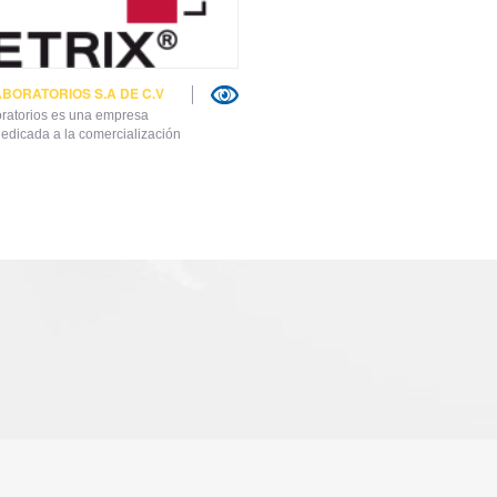
ABORATORIOS S.A DE C.V
oratorios es una empresa
edicada a la comercialización